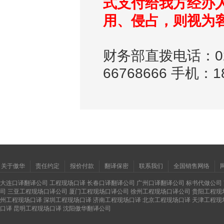
式支付给我方经办
用、侵占，则视为
财务部直拨电话：024-
66768666 手机：1
关于傲华
责任约定
报价付款
翻译保密
联系我们
全国销售网络
大连口译翻译公司
工程现场口译
长春口译翻译公司
广州口译翻译公司
标书代做公司
司
三亚工程现场口译公司
厦门工程现场口译公司
徐州工程现场口译公司
贵阳工程现
州工程现场口译
深圳工程现场口译
济南工程现场口译
北京工程现场口译
天津工程现
口译
昆明工程现场口译
沈阳傲华翻译公司