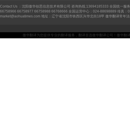
Contact Us ：沈阳傲华创思信息技术有限公司 咨询热线:13694185333 全国统一服务
66758966 66758977 66758988 66768666 全国运营中心：024-88698889 传真：0
market@aohuatimes.com 地址：辽宁省沈阳市铁西区兴华北街18甲 傲华翻译
傲华翻译为您提供专业的翻译服务，翻译首选傲华翻译公司！傲华翻译——坚持品质