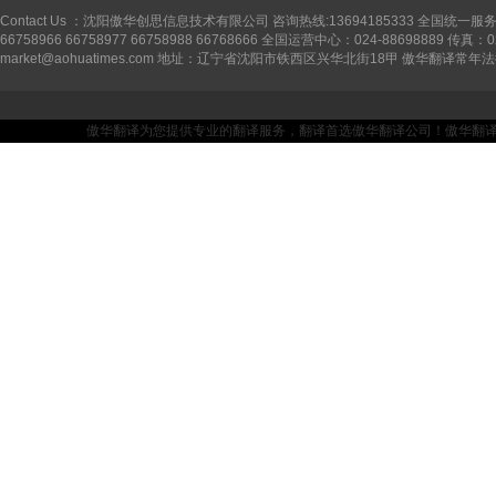
Contact Us ：沈阳傲华创思信息技术有限公司 咨询热线:13694185333 全国统一服务
66758966 66758977 66758988 66768666 全国运营中心：024-88698889 传真：0
market@aohuatimes.com 地址：辽宁省沈阳市铁西区兴华北街18甲 傲华翻译
傲华翻译为您提供专业的翻译服务，翻译首选傲华翻译公司！傲华翻译——坚持品质